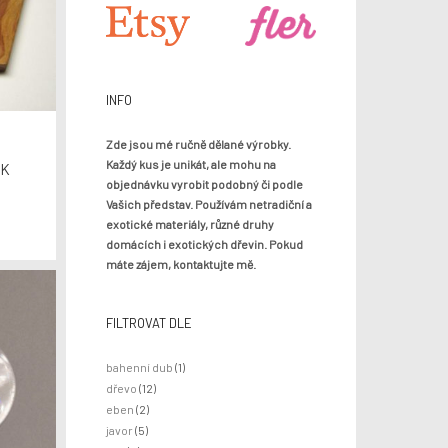
INFO
Zde jsou mé ručně dělané výrobky.
Každý kus je unikát, ale mohu na
ÍK
objednávku vyrobit podobný či podle
Vašich představ. Používám netradiční a
exotické materiály, různé druhy
domácích i exotických dřevin. Pokud
máte zájem,
kontaktujte mě
.
FILTROVAT DLE
bahenní dub
(1)
dřevo
(12)
eben
(2)
javor
(5)