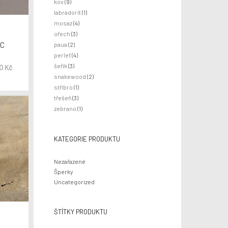
kov
(9)
labradorit
(1)
mosaz
(4)
ořech
(3)
ÍC
paua
(2)
perleť
(4)
šeřík
(3)
00
Kč
snakewood
(2)
stříbro
(1)
třešeň
(3)
zebrano
(1)
KATEGORIE PRODUKTU
Nezařazené
Šperky
Uncategorized
ŠTÍTKY PRODUKTU