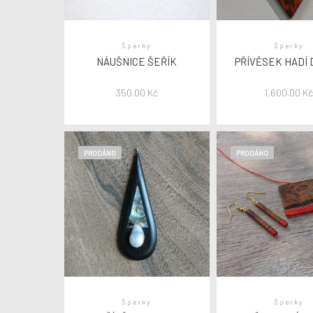
Šperky
Šperky
NÁUŠNICE ŠEŘÍK
PŘÍVĚSEK HADÍ
350.00
Kč
1,600.00
K
PRODÁNO
PRODÁNO
Šperky
Šperky