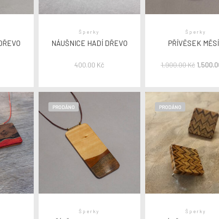
Šperky
Šperky
 DŘEVO
NÁUŠNICE HADÍ DŘEVO
PŘÍVĚSEK MĚS
č
400.00
Kč
1,900.00
Kč
1,500.
PRODÁNO
PRODÁNO
Šperky
Šperky