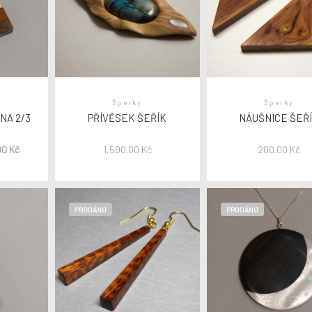
Šperky
Šperky
NA 2/3
PŘÍVĚSEK ŠEŘÍK
NÁUŠNICE ŠEŘ
00
Kč
1,500.00
Kč
200.00
Kč
PRODÁNO
PRODÁNO