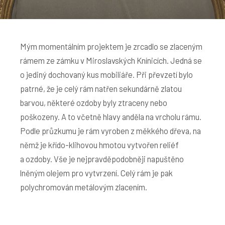
Mým momentálním projektem je zrcadlo se zlaceným
rámem ze zámku v Miroslavských Knínicích. Jedná se
o jediný dochovaný kus mobiliáře. Při převzetí bylo
patrné, že je celý rám natřen sekundárně zlatou
barvou, některé ozdoby byly ztraceny nebo
poškozeny. A to včetně hlavy anděla na vrcholu rámu.
Podle průzkumu je rám vyroben z měkkého dřeva, na
němž je křído-klihovou hmotou vytvořen reliéf
a ozdoby. Vše je nejpravděpodobněji napuštěno
lněným olejem pro vytvrzení. Celý rám je pak
polychromován metálovým zlacením.