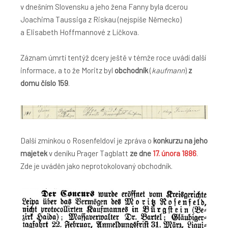
v dnešním Slovensku a jeho žena Fanny byla dcerou
Joachima Taussiga z Riskau (nejspíše Německo)
a Elisabeth Hoffmannové z Líčkova.
Záznam úmrtí tentýž dcery ještě v témže roce uvádí další
informace, a to že Moritz byl
obchodník
(
kaufmann
)
z
domu číslo 159
.
Další zmínkou o Rosenfeldovi je zpráva o
konkurzu na jeho
majetek
v deníku Prager Tagblatt
ze dne
17. února 1886
.
Zde je uváděn jako neprotokolovaný obchodník.