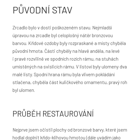
PŮVODNÍ STAV
Zrcadlo bylo v dosti poškozeném stavu. Nejmladší
úpravou na zrcadle byl celoplošný nátěr bronzovou
barvou. Křídové ozdoby byly rozpraskané a místy chyběla
původní hmota. Části chyběly na hlavě anděla, na levé
i pravé rozvilině ve spodních rozích rámu, na stuhách
umístěných na svislicích rámu. V listoví byly ulomeny dva
malé listy. Spodní hrana rámu byla vlivem pokládání
stlačena, chyběla část kuličkového ornamentu, pravý roh
byl ulomen.
PRŮBĚH RESTAUROVÁNÍ
Nejprve jsem očistil plochy od bronzové barvy, které jsem
hodlal doplnit křído-klihovou hmotou (dále uvádím jako