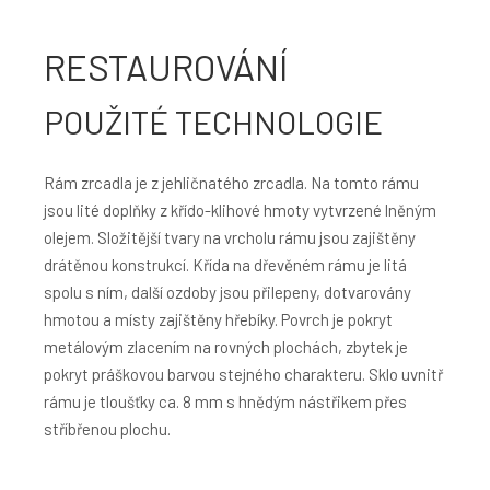
RESTAUROVÁNÍ
POUŽITÉ TECHNOLOGIE
Rám zrcadla je z jehličnatého zrcadla. Na tomto rámu
jsou lité doplňky z křído-klihové hmoty vytvrzené lněným
olejem. Složitější tvary na vrcholu rámu jsou zajištěny
drátěnou konstrukcí. Křída na dřevěném rámu je litá
spolu s ním, další ozdoby jsou přilepeny, dotvarovány
hmotou a místy zajištěny hřebíky. Povrch je pokryt
metálovým zlacením na rovných plochách, zbytek je
pokryt práškovou barvou stejného charakteru. Sklo uvnitř
rámu je tloušťky ca. 8 mm s hnědým nástřikem přes
stříbřenou plochu.