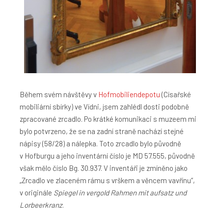
Během svém návštěvy v
Hofmobiliendepotu
(Císařské
mobiliární sbírky) ve Vídni, jsem zahlédl dosti podobně
zpracované zrcadlo. Po krátké komunikaci s muzeem mi
bylo potvrzeno, že se na zadní straně nachází stejné
nápisy (58/28) a nálepka. Toto zrcadlo bylo původně
v Hofburgu a jeho inventární číslo je MD 57.555, původně
však mělo číslo Bg. 30.937. V inventáři je zmíněno jako
„Zrcadlo ve zlaceném rámu s vrškem a věncem vavřínu“,
v originále
Spiegel in vergold Rahmen mit aufsatz und
Lorbeerkranz
.