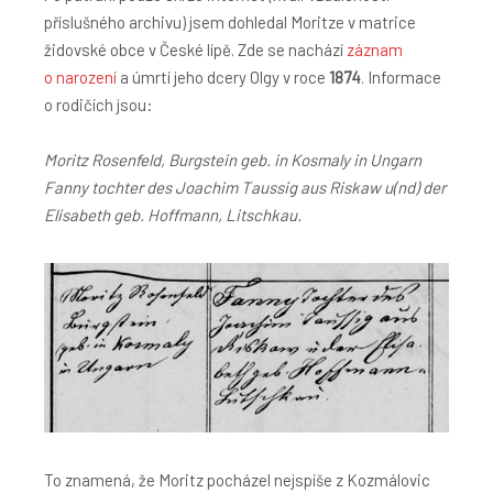
příslušného archivu) jsem dohledal Moritze v matrice
židovské obce v České lípě. Zde se nachází
záznam
o narození
a úmrtí jeho dcery Olgy v roce
1874
. Informace
o rodičích jsou:
Moritz Rosenfeld, Burgstein geb. in Kosmaly in Ungarn
Fanny tochter des Joachim Taussig aus Riskaw u(nd) der
Elisabeth geb. Hoffmann, Litschkau.
To znamená, že Moritz pocházel nejspíše z Kozmálovic