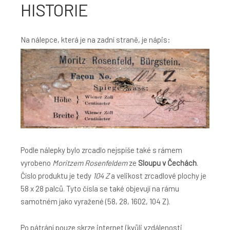
HISTORIE
Na nálepce, která je na zadní straně, je nápis:
Podle nálepky bylo zrcadlo nejspíše také s rámem
vyrobeno
Moritzem Rosenfeldem
ze
Sloupu v Čechách
.
Číslo produktu je tedy
104 Z
a velikost zrcadlové plochy je
58 x 28 palců. Tyto čísla se také objevují na rámu
samotném jako vyražené (58, 28, 1602, 104 Z).
Po pátrání pouze skrze internet (kvůli vzdálenosti