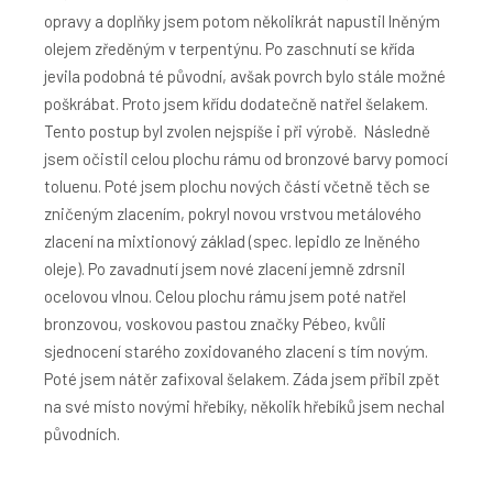
opravy a doplňky jsem potom několikrát napustil lněným
olejem zředěným v terpentýnu. Po zaschnutí se křída
jevila podobná té původní, avšak povrch bylo stále možné
poškrábat. Proto jsem křídu dodatečně natřel šelakem.
Tento postup byl zvolen nejspíše i při výrobě. Následně
jsem očistil celou plochu rámu od bronzové barvy pomocí
toluenu. Poté jsem plochu nových částí včetně těch se
zničeným zlacením, pokryl novou vrstvou metálového
zlacení na mixtionový základ (spec. lepidlo ze lněného
oleje). Po zavadnutí jsem nové zlacení jemně zdrsnil
ocelovou vlnou. Celou plochu rámu jsem poté natřel
bronzovou, voskovou pastou značky Pébeo, kvůli
sjednocení starého zoxidovaného zlacení s tím novým.
Poté jsem nátěr zafixoval šelakem. Záda jsem přibil zpět
na své místo novými hřebíky, několik hřebíků jsem nechal
původních.