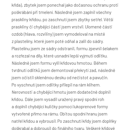
křída), zbytek jsem ponechal jako dočasnou ochranu proti
poškrábání při tmelení. Následně jsem zaplnil všechny
praskliny křídou, po zaschnutí jsem zbytky setřel. Větší
praskliny či chybějící části jsem vrstvil. Ulomené části
ozdob (hlava, rozviliny) jsem vymodeloval na místě
z plastelíny, které jsem poté odňal a zalil do sádry.
Plastelínu jsem ze sádry odstranil, formu zpevnil šelakem
a rozřezal na díly, které usnadní lepší vyjmutí odlitku.
Následně jsem formu vylil křídovou hmotou. Během
tvrdnutí odlitků jsem demontoval překrytí zad, následně
jsem očistil skleněnou desku od nečistot a pavučin.
Po vyschnutí jsem odlitky přilepil na rám klihem.
Nerovnosti a chybějící hmotu jsem dodatečně doplnil
křídou. Dále jsem vysadil uražený pravý spodní roh
a doplnil chybějící kuličky pomocí lukoprenové formy
vytvořené přímo na rámu. Obitou spodní hranu jsem
natřel křídou a vybrousil. Po zaschnutí křídy jsem doplňky
doškrabal a dobrousil do finálního tvaru. Veškeré křídové