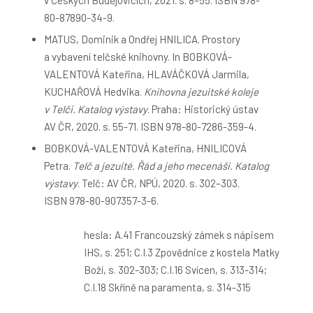
v Českých Budějovicích, 2021. s. 8–55. ISBN 978-
80-87890-34-9.
MATUS, Dominik a Ondřej HNILICA. Prostory
a vybavení telčské knihovny. In BOBKOVÁ-
VALENTOVÁ Kateřina, HLAVÁČKOVÁ Jarmila,
KUCHAŘOVÁ Hedvika.
Knihovna jezuitské koleje
v Telči. Katalog výstavy
. Praha: Historický ústav
AV ČR, 2020. s. 55-71. ISBN 978-80-7286-359-4.
BOBKOVÁ-VALENTOVÁ Kateřina, HNILICOVÁ
Petra.
Telč a jezuité. Řád a jeho mecenáši. Katalog
výstavy
. Telč: AV ČR, NPÚ, 2020. s. 302–303.
ISBN 978-80-907357-3-6.
hesla: A.41 Francouzský zámek s nápisem
IHS, s. 251; C.I.3 Zpovědnice z kostela Matky
Boží, s. 302-303; C.I.16 Svícen, s. 313-314;
C.I.18 Skříně na paramenta, s. 314-315