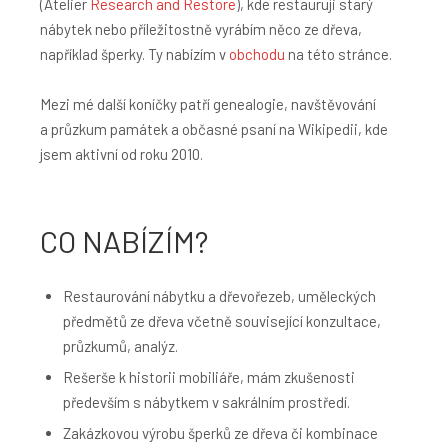
(Atelier
Research and Restore
), kde restauruji starý
nábytek nebo příležitostně vyrábím něco ze dřeva,
například šperky. Ty nabízím v
obchodu
na této stránce.
Mezi mé další koníčky patří genealogie, navštěvování
a průzkum památek a občasné psaní na Wikipedii, kde
jsem aktivní od roku 2010.
CO NABÍZÍM?
Restaurování nábytku a dřevořezeb, uměleckých
předmětů ze dřeva včetně související konzultace,
průzkumů, analýz.
Rešerše k historii mobiliáře, mám zkušenosti
především s nábytkem v sakrálním prostředí.
Zakázkovou výrobu šperků ze dřeva či kombinace