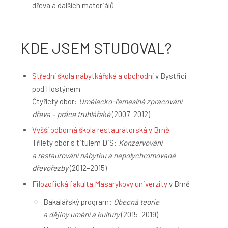
dřeva a dalších materiálů.
KDE JSEM STUDOVAL?
Střední škola nábytkářská a obchodní
v Bystřici
pod Hostýnem
Čtyřletý obor:
Umělecko-řemeslné zpracování
dřeva – práce truhlářské
(2007–2012)
Vyšší odborná škola restaurátorská v Brně
Tříletý obor s titulem DiS:
Konzervování
a restaurování nábytku a nepolychromované
dřevořezby
(2012–2015)
Filozofická fakulta Masarykovy univerzity
v Brně
Bakalářský program:
Obecná teorie
a dějiny umění a kultury
(2015–2019)