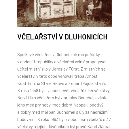
VČELAŘSTVÍ V DLUHONICÍCH
Spolkové včelaření v Dluhonicích má počátky
v období 1. republiky a včelaření velmi propagoval
učitel místní školy Jaroslav Fürst. Z místních se
včelařství v této době věnovali třeba Arnošt
Kostrhun na Staré Bečvě a Eduard Pajdla starší.
1
K roku 1958 bylo v obci devět včelařů s 54 včelstvy.
Největším včelařem byl Jaroslav Bouchal, avšak
jeho med prý nebyl moc dobrý. Naopak, poctivý
a dobrý med měl pan Suchomel s úly za nádražími
budovami. K roku 1963 bylo v obci osm včelařů s 37
včelstvy a jejich důvěrníkem byl právě Karel Zlámal.