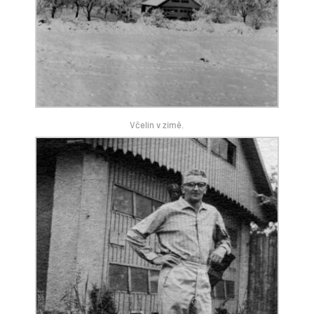
Včelín v zimě.