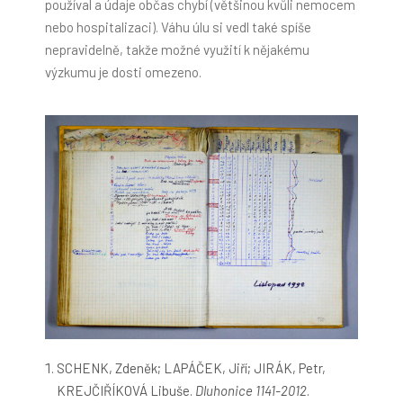
používal a údaje občas chybí (většinou kvůli nemocem
nebo hospitalizaci). Váhu úlu si vedl také spíše
nepravidelně, takže možné využití k nějakému
výzkumu je dosti omezeno.
SCHENK, Zdeněk; LAPÁČEK, Jiří; JIRÁK, Petr,
KREJČIŘÍKOVÁ Libuše.
Dluhonice 1141-2012
.