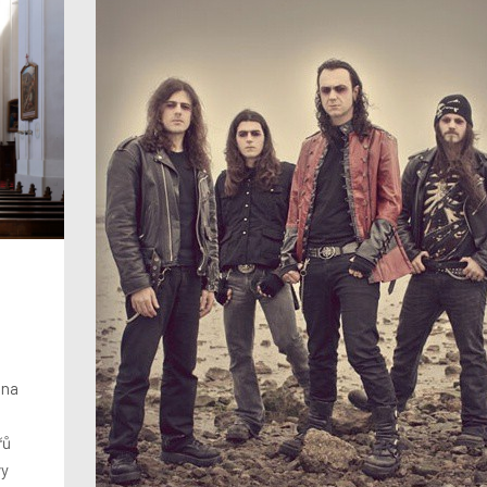
 na
řů
vy