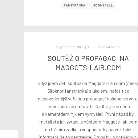
FANSTRÁNKA
MOONSPELL
21 prosince, 2009
5
Bez kategorie
SOUTĚŽ O PROPAGACI NA
MAGGOTS-LAIR.COM
Když jsem četl soutěž na Maggots-Lair.com (česk
Slipknot fanstránka) s úkolem: nafotit co
nejpovedenější veřejnou propagaci našeho serveru
ihned jsem se na to vrhl. Na ICQ jsme něco
s kamarádem Mjklem vymysleli. První nápad byl
metalista jak zvrací, s nápisem Maggots-lair.com
na trčícím zadku a vespod fotky nápis: Tolik
informací, že to nestrávíte. Druhý byl o botě jdoucí