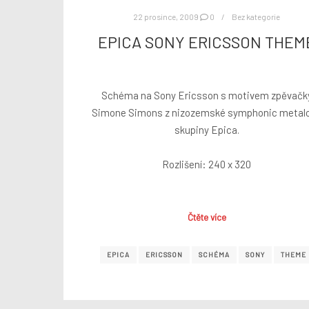
22 prosince, 2009
0
Bez kategorie
EPICA SONY ERICSSON THEM
Schéma na Sony Ericsson s motivem zpěvačk
Simone Simons z nizozemské symphonic metal
skupiny Epica.
Rozlišení: 240 x 320
Čtěte více
EPICA
ERICSSON
SCHÉMA
SONY
THEME