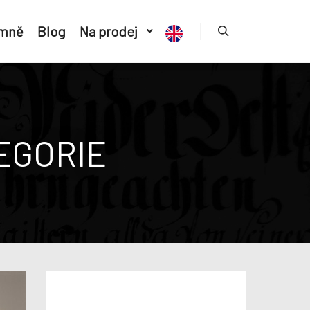
 mně
Blog
Na prodej
EGORIE