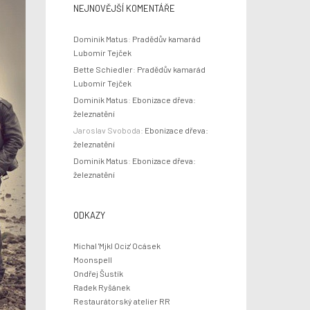
NEJNOVĚJŠÍ KOMENTÁŘE
Dominik Matus
:
Pradědův kamarád
Lubomír Tejček
Bette Schiedler
:
Pradědův kamarád
Lubomír Tejček
Dominik Matus
:
Ebonizace dřeva:
železnatění
Jaroslav Svoboda
:
Ebonizace dřeva:
železnatění
Dominik Matus
:
Ebonizace dřeva:
železnatění
ODKAZY
Michal 'Mjkl Ociz' Ocásek
Moonspell
Ondřej Šustík
Radek Ryšánek
Restaurátorský atelier RR