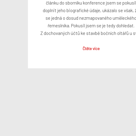
článku do sborníku konference jsem se pokusi
doplnit jeho biografické údaje, ukázalo se však, 
se jedná o dosud nezmapovaného uměleckéh
řemeslníka. Pokusil jsem se je tedy dohledat.
Z dochovaných účtů ke stavbě bočních oltářů u s
Čtěte více