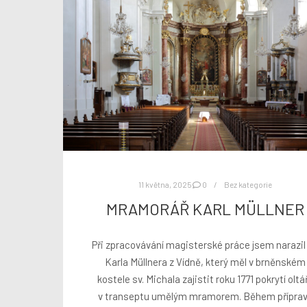
11 května, 2025
0
Bez kategorie
MRAMORÁŘ KARL MÜLLNER
Při zpracovávání magisterské práce jsem narazil
Karla Müllnera z Vídně, který měl v brněnském
kostele sv. Michala zajistit roku 1771 pokrytí oltá
v transeptu umělým mramorem. Během přípra