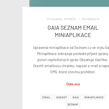
22 listopadu, 2009
0
Bez kategorie
GAIA SEZNAM EMAIL
MINIAPLIKACE
Upravená miniaplikace od Seznam.cz ve stylu Ga
Miniaplikace zobrazuje poslední přijaté zprávy,
počet nepřeštených zpráv. Obsahuje tlačítka:
Otevřít emailovou chránku, napsat e-mail a nap
SMS, které otevřou prohlížeč.
Čtěte více
EMAIL
GADGET
GAIA
MINIAPLIKACE
SEZNAM