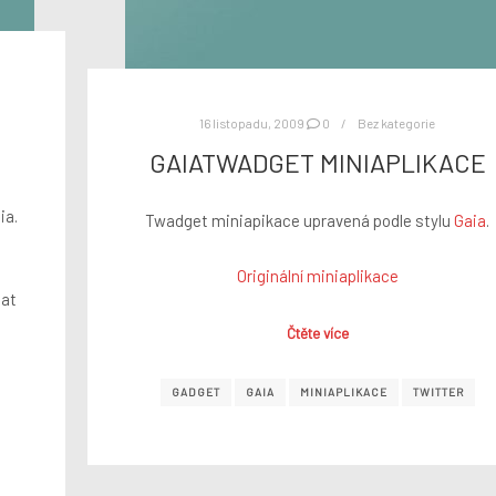
16 listopadu, 2009
0
Bez kategorie
GAIATWADGET MINIAPLIKACE
ia.
Twadget miniapikace upravená podle stylu
Gaia
.
Originální miniaplikace
sat
Čtěte více
GADGET
GAIA
MINIAPLIKACE
TWITTER