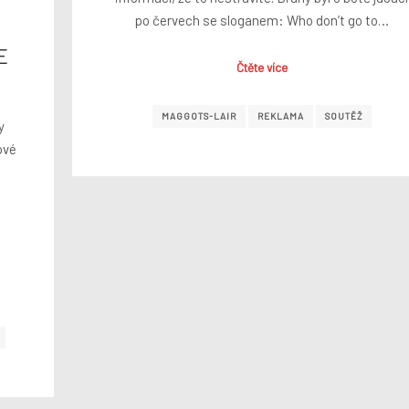
po červech se sloganem: Who don’t go to…
E
Čtěte více
MAGGOTS-LAIR
REKLAMA
SOUTĚŽ
y
ové