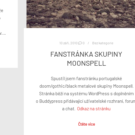
l
že
o
v.…
10 září, 2010
0
Bez kategorie
FANSTRÁNKA SKUPINY
MOONSPELL
Spustil jsem fanstránku portugalské
doom/gothic/black metalové skupiny Moonspell.
Stránka běží na systému WordPress s doplněním
o Buddypress přidávající uživatelské rozhraní, foru
a chat.
Odkaz na stránku
Čtěte více