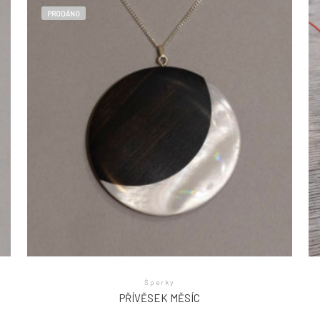
PRODÁNO
Šperky
PŘÍVĚSEK MĚSÍC