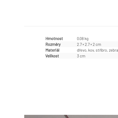
Hmotnost
0.08 kg
Rozměry
2.7 × 2.7 × 2 cm
Materiál
dřevo, kov, stříbro, zebr
Velikost
3 cm