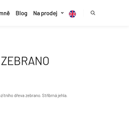
 mně
Blog
Na prodej
 ZEBRANO
tního dřeva zebrano. Stříbrná jehla.