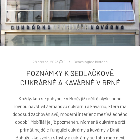
28 března, 2023
0
Genealogie a historie
POZNÁMKY K SEDLÁČKOVĚ
CUKRÁRNĚ A KAVÁRNĚ V BRNĚ
Každý, kdo se pohybuje v Brně, již určitě slyšel nebo
rovnou navštívil Zemanovu cukrárnu a kavárnu, která má
doposud zachován svůj moderní interiér z meziválečného
období. Mobiliář je již pozměněn, nicméně cukrárna drží
primát nejdéle fungující cukrárny a kavárny v Brně.
Bohužel, ke vzniku stavby a cukrárny se toho moc neví.