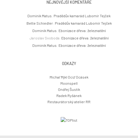
NEJNOVĚJŠÍ KOMENTÁŘE
Dominik Matus
:
Pradědův kamarád Lubomír Tejček
Bette Schiedler
:
Pradědův kamarád Lubomír Tejček
Dominik Matus
:
Ebonizace dřeva: železnatění
Jaroslav Svoboda
:
Ebonizace dřeva: železnatění
Dominik Matus
:
Ebonizace dřeva: železnatění
ODKAZY
Michal 'Mjkl Ociz' Ocásek
Moonspell
Ondřej Šustík
Radek Ryšánek
Restaurátorský atelier RR