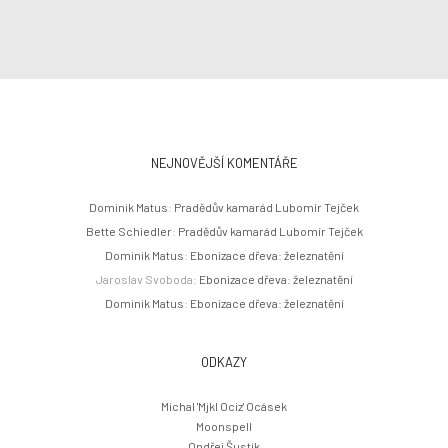
NEJNOVĚJŠÍ KOMENTÁŘE
Dominik Matus
:
Pradědův kamarád Lubomír Tejček
Bette Schiedler
:
Pradědův kamarád Lubomír Tejček
Dominik Matus
:
Ebonizace dřeva: železnatění
Jaroslav Svoboda
:
Ebonizace dřeva: železnatění
Dominik Matus
:
Ebonizace dřeva: železnatění
ODKAZY
Michal 'Mjkl Ociz' Ocásek
Moonspell
Ondřej Šustík