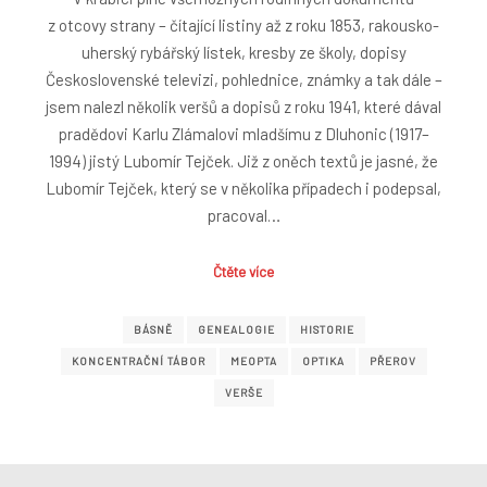
z otcovy strany – čítající listiny až z roku 1853, rakousko-
uherský rybářský lístek, kresby ze školy, dopisy
Československé televizi, pohlednice, známky a tak dále –
jsem nalezl několik veršů a dopisů z roku 1941, které dával
pradědovi Karlu Zlámalovi mladšímu z Dluhonic (1917–
1994) jistý Lubomír Tejček. Již z oněch textů je jasné, že
Lubomír Tejček, který se v několika případech i podepsal,
pracoval…
Čtěte více
BÁSNĚ
GENEALOGIE
HISTORIE
KONCENTRAČNÍ TÁBOR
MEOPTA
OPTIKA
PŘEROV
VERŠE