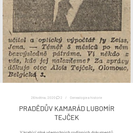
26 května, 2020
2
Genealogie a historie
PRADĚDŮV KAMARÁD LUBOMÍR
TEJČEK
V krabici plné všemožných rodinných dokumentů