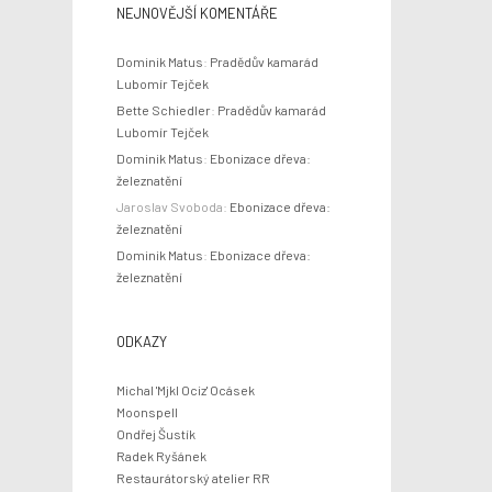
NEJNOVĚJŠÍ KOMENTÁŘE
Dominik Matus
:
Pradědův kamarád
Lubomír Tejček
Bette Schiedler
:
Pradědův kamarád
Lubomír Tejček
Dominik Matus
:
Ebonizace dřeva:
železnatění
Jaroslav Svoboda
:
Ebonizace dřeva:
železnatění
Dominik Matus
:
Ebonizace dřeva:
železnatění
ODKAZY
Michal 'Mjkl Ociz' Ocásek
Moonspell
Ondřej Šustík
Radek Ryšánek
Restaurátorský atelier RR