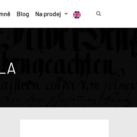
 mně
Blog
Na prodej
LA