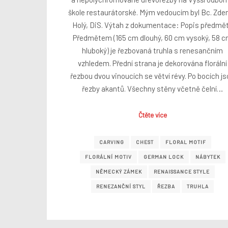
škole restaurátorské. Mým vedoucím byl Bc. Zde
Holý, DiS. Výtah z dokumentace: Popis předmě
Předmětem (165 cm dlouhý, 60 cm vysoký, 58 
hluboký) je řezbovaná truhla s renesančním
vzhledem. Přední strana je dekorována florální
řezbou dvou vinoucích se větví révy. Po bocích j
řezby akantů. Všechny stěny včetně čelní…
Čtěte více
CARVING
CHEST
FLORAL MOTIF
FLORÁLNÍ MOTIV
GERMAN LOCK
NÁBYTEK
NĚMECKÝ ZÁMEK
RENAISSANCE STYLE
RENEZANČNÍ STYL
ŘEZBA
TRUHLA