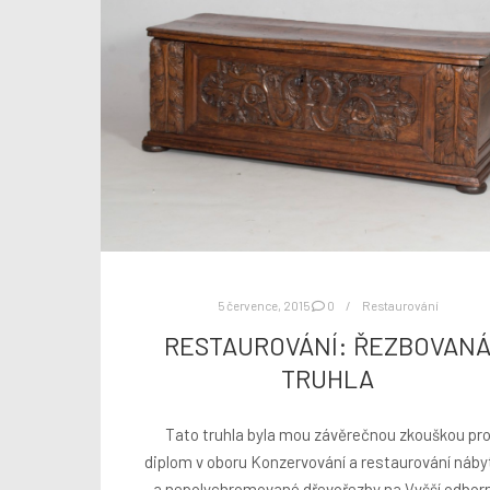
5 července, 2015
0
Restaurování
RESTAUROVÁNÍ: ŘEZBOVAN
TRUHLA
Tato truhla byla mou závěrečnou zkouškou pr
diplom v oboru Konzervování a restaurování náby
a nepolychromované dřevořezby na Vyšší odbor