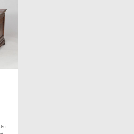
Á
o
tku
né