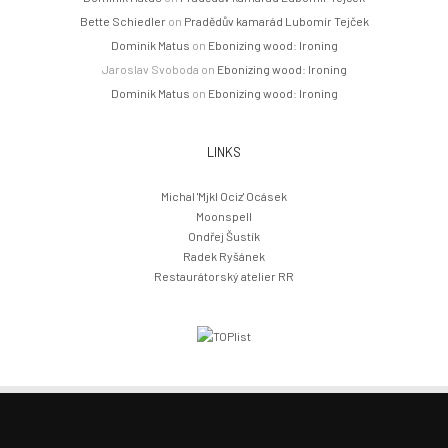
Bette Schiedler
on
Pradědův kamarád Lubomír Tejček
Dominik Matus
on
Ebonizing wood: Ironing
Jaroslav Svoboda
on
Ebonizing wood: Ironing
Dominik Matus
on
Ebonizing wood: Ironing
LINKS
Michal 'Mjkl Ociz' Ocásek
Moonspell
Ondřej Šustík
Radek Ryšánek
Restaurátorský atelier RR