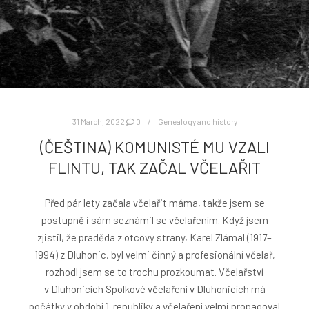
31 March, 2022
0
Genealogy and history
(ČEŠTINA) KOMUNISTÉ MU VZALI
FLINTU, TAK ZAČAL VČELAŘIT
Před pár lety začala včelařit máma, takže jsem se
postupně i sám seznámil se včelařením. Když jsem
zjistil, že praděda z otcovy strany, Karel Zlámal (1917–
1994) z Dluhonic, byl velmi činný a profesionální včelař,
rozhodl jsem se to trochu prozkoumat. Včelařství
v Dluhonicích Spolkové včelaření v Dluhonicích má
počátky v období 1. republiky a včelaření velmi propagoval