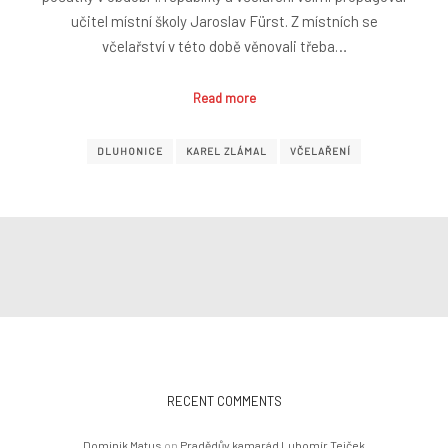
učitel místní školy Jaroslav Fürst. Z místních se
včelařství v této době věnovali třeba…
Read more
DLUHONICE
KAREL ZLÁMAL
VČELAŘENÍ
RECENT COMMENTS
Dominik Matus
on
Pradědův kamarád Lubomír Tejček