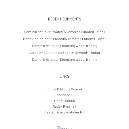
RECENT COMMENTS
Dominik Matus
on
Pradědův kamarád Lubomír Tejček
Bette Schiedler
on
Pradědův kamarád Lubomír Tejček
Dominik Matus
on
Ebonizing wood: Ironing
Jaroslav Svoboda
on
Ebonizing wood: Ironing
Dominik Matus
on
Ebonizing wood: Ironing
LINKS
Michal 'Mjkl Ociz' Ocásek
Moonspell
Ondřej Šustík
Radek Ryšánek
Restaurátorský atelier RR