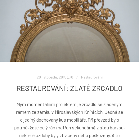
20 listopadu, 2015
0
Restaurování
RESTAUROVÁNÍ: ZLATÉ ZRCADLO
Mým momentálním projektem je zrcadlo se zlaceným
rámem ze zámku v Miroslavských Knínicích. Jedná se
o jediný dochovaný kus mobiliáře. Při převzetí bylo
patrné, že je celý rám natřen sekundárně zlatou barvou,
některé ozdoby byly ztraceny nebo poškozeny. A to