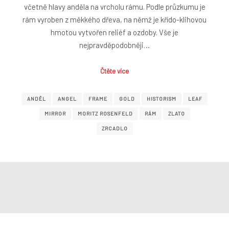
včetně hlavy anděla na vrcholu rámu. Podle průzkumu je
rám vyroben z měkkého dřeva, na němž je křído-klihovou
hmotou vytvořen reliéf a ozdoby. Vše je
nejpravděpodobněji…
Čtěte více
ANDĚL
ANGEL
FRAME
GOLD
HISTORISM
LEAF
MIRROR
MORITZ ROSENFELD
RÁM
ZLATO
ZRCADLO