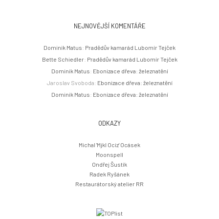
NEJNOVĚJŠÍ KOMENTÁŘE
Dominik Matus
:
Pradědův kamarád Lubomír Tejček
Bette Schiedler
:
Pradědův kamarád Lubomír Tejček
Dominik Matus
:
Ebonizace dřeva: železnatění
Jaroslav Svoboda
:
Ebonizace dřeva: železnatění
Dominik Matus
:
Ebonizace dřeva: železnatění
ODKAZY
Michal 'Mjkl Ociz' Ocásek
Moonspell
Ondřej Šustík
Radek Ryšánek
Restaurátorský atelier RR