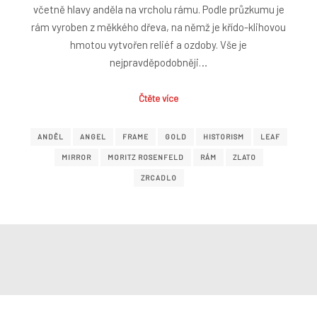
včetně hlavy anděla na vrcholu rámu. Podle průzkumu je
rám vyroben z měkkého dřeva, na němž je křído-klihovou
hmotou vytvořen reliéf a ozdoby. Vše je
nejpravděpodobněji…
Čtěte více
ANDĚL
ANGEL
FRAME
GOLD
HISTORISM
LEAF
MIRROR
MORITZ ROSENFELD
RÁM
ZLATO
ZRCADLO