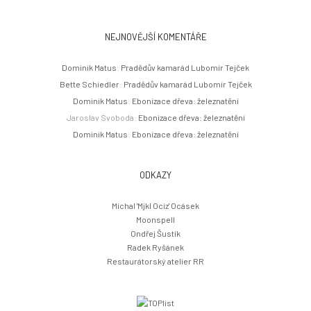
NEJNOVĚJŠÍ KOMENTÁŘE
Dominik Matus
:
Pradědův kamarád Lubomír Tejček
Bette Schiedler
:
Pradědův kamarád Lubomír Tejček
Dominik Matus
:
Ebonizace dřeva: železnatění
Jaroslav Svoboda
:
Ebonizace dřeva: železnatění
Dominik Matus
:
Ebonizace dřeva: železnatění
ODKAZY
Michal 'Mjkl Ociz' Ocásek
Moonspell
Ondřej Šustík
Radek Ryšánek
Restaurátorský atelier RR