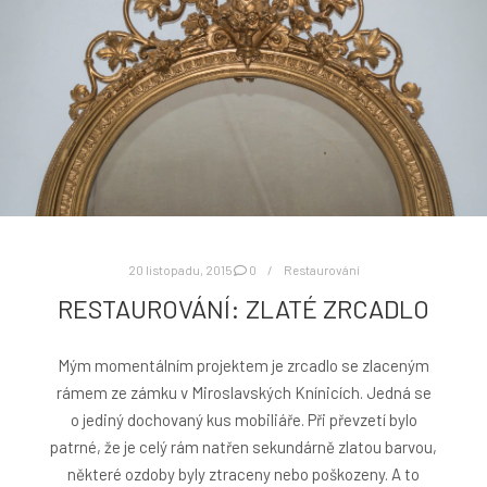
20 listopadu, 2015
0
Restaurování
RESTAUROVÁNÍ: ZLATÉ ZRCADLO
Mým momentálním projektem je zrcadlo se zlaceným
rámem ze zámku v Miroslavských Knínicích. Jedná se
o jediný dochovaný kus mobiliáře. Při převzetí bylo
patrné, že je celý rám natřen sekundárně zlatou barvou,
některé ozdoby byly ztraceny nebo poškozeny. A to