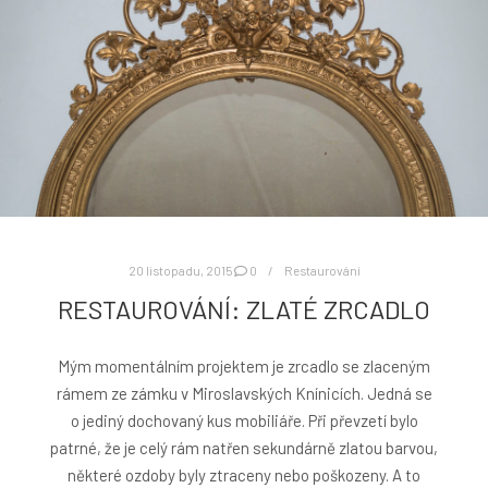
20 listopadu, 2015
0
Restaurování
RESTAUROVÁNÍ: ZLATÉ ZRCADLO
Mým momentálním projektem je zrcadlo se zlaceným
rámem ze zámku v Miroslavských Knínicích. Jedná se
o jediný dochovaný kus mobiliáře. Při převzetí bylo
patrné, že je celý rám natřen sekundárně zlatou barvou,
některé ozdoby byly ztraceny nebo poškozeny. A to