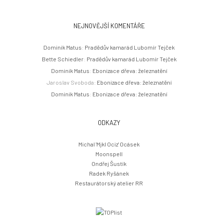
NEJNOVĚJŠÍ KOMENTÁŘE
Dominik Matus
:
Pradědův kamarád Lubomír Tejček
Bette Schiedler
:
Pradědův kamarád Lubomír Tejček
Dominik Matus
:
Ebonizace dřeva: železnatění
Jaroslav Svoboda
:
Ebonizace dřeva: železnatění
Dominik Matus
:
Ebonizace dřeva: železnatění
ODKAZY
Michal 'Mjkl Ociz' Ocásek
Moonspell
Ondřej Šustík
Radek Ryšánek
Restaurátorský atelier RR