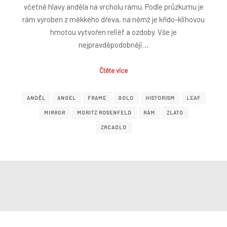
včetně hlavy anděla na vrcholu rámu. Podle průzkumu je
rám vyroben z měkkého dřeva, na němž je křído-klihovou
hmotou vytvořen reliéf a ozdoby. Vše je
nejpravděpodobněji…
Čtěte více
ANDĚL
ANGEL
FRAME
GOLD
HISTORISM
LEAF
MIRROR
MORITZ ROSENFELD
RÁM
ZLATO
ZRCADLO