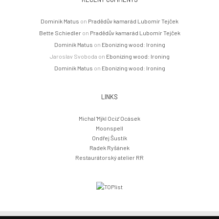
Dominik Matus
on
Pradědův kamarád Lubomír Tejček
Bette Schiedler
on
Pradědův kamarád Lubomír Tejček
Dominik Matus
on
Ebonizing wood: Ironing
Jaroslav Svoboda
on
Ebonizing wood: Ironing
Dominik Matus
on
Ebonizing wood: Ironing
LINKS
Michal 'Mjkl Ociz' Ocásek
Moonspell
Ondřej Šustík
Radek Ryšánek
Restaurátorský atelier RR