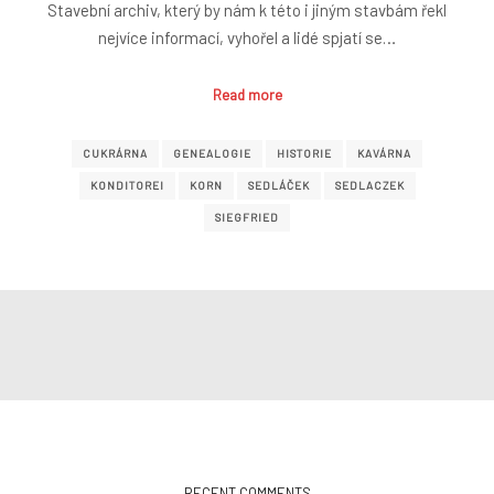
Stavební archiv, který by nám k této i jiným stavbám řekl
nejvíce informací, vyhořel a lidé spjatí se…
Read more
CUKRÁRNA
GENEALOGIE
HISTORIE
KAVÁRNA
KONDITOREI
KORN
SEDLÁČEK
SEDLACZEK
SIEGFRIED
RECENT COMMENTS