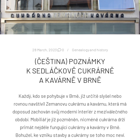
28 March, 2023
0
Genealogy and history
(ČEŠTINA) POZNÁMKY
K SEDLÁČKOVĚ CUKRÁRNĚ
A KAVÁRNĚ V BRNĚ
Každý, kdo se pohybuje v Brně, již určitě slyšel nebo
rovnou navštívil Zemanovu cukrárnu a kavárnu, která má
doposud zachován svůj moderní interiér z meziválečného
období. Mobiliář je již pozměněn, nicméně cukrárna drží
primát nejdéle fungující cukrárny a kavárny v Brně.
Bohužel, ke vzniku stavby a cukrárny se toho moc neví.