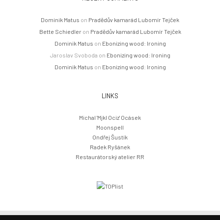
Dominik Matus
on
Pradědův kamarád Lubomír Tejček
Bette Schiedler
on
Pradědův kamarád Lubomír Tejček
Dominik Matus
on
Ebonizing wood: Ironing
Jaroslav Svoboda
on
Ebonizing wood: Ironing
Dominik Matus
on
Ebonizing wood: Ironing
LINKS
Michal 'Mjkl Ociz' Ocásek
Moonspell
Ondřej Šustík
Radek Ryšánek
Restaurátorský atelier RR