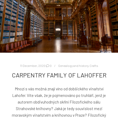
11 December, 2020
0
Genealogy and history
,
Crafts
CARPENTRY FAMILY OF LAHOFFER
Mnozí s vás možná znají víno od dobšického vinařství
Lahofer. Víte však, že je pojmenováno po truhláři, jenž je
autorem obdivuhodných skříní Filozofického sálu
Strahovské knihovny? Jaká je tedy souvislost mezi
moravským vinařstvím a knihovnou v Praze? Filozofický