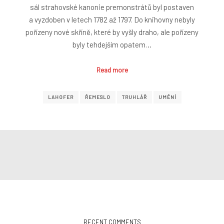
sál strahovské kanonie premonstrátů byl postaven
a vyzdoben v letech 1782 až 1797. Do knihovny nebyly
pořízeny nové skříně, které by vyšly draho, ale pořízeny
byly tehdejším opatem…
Read more
LAHOFER
ŘEMESLO
TRUHLÁŘ
UMĚNÍ
RECENT COMMENTS